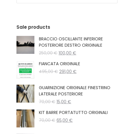
Sale products
BRACCIO OSCILLANTE INFERIORE
POSTERIORE DESTRO ORIGINALE
Il
Il
250,00
€
100,00
€
prezzo
prezzo
FIANCATA ORIGINALE
originale
attuale
Il
Il
495,00
€
era:
291,00
€
è:
prezzo
prezzo
250,00 €.
100,00 €.
originale
attuale
GUARNIZIONE ORIGINALE FINESTRINO
era:
è:
LATERALE POSTERIORE
495,00 €.
291,00 €.
Il
Il
70,00
€
15,00
€
prezzo
prezzo
KIT BARRE PORTATUTTO ORIGINALI
originale
attuale
Il
Il
70,00
€
era:
65,00
€
è:
prezzo
prezzo
70,00 €.
15,00 €.
originale
attuale