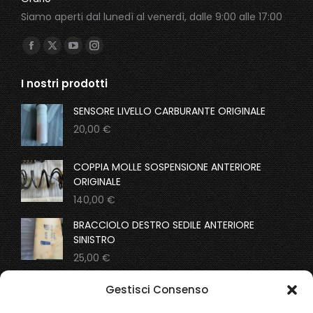
Siamo aperti dal lunedì al venerdì, dalle 9:00 alle 17:00
Ci puoi trovare su:
Facebook
X
YouTube
Instagram
page
page
page
page
I nostri prodotti
opens
opens
opens
opens
in
in
in
in
SENSORE LIVELLO CARBURANTE ORIGINALE
new
new
new
new
20,00
€
window
window
window
window
COPPIA MOLLE SOSPENSIONE ANTERIORE
ORIGINALE
140,00
€
BRACCIOLO DESTRO SEDILE ANTERIORE
SINISTRO
25,00
€
COPPIA MOLLE SOSPENSIONI ANTERIORI
Gestisci Consenso
ORIGINALI