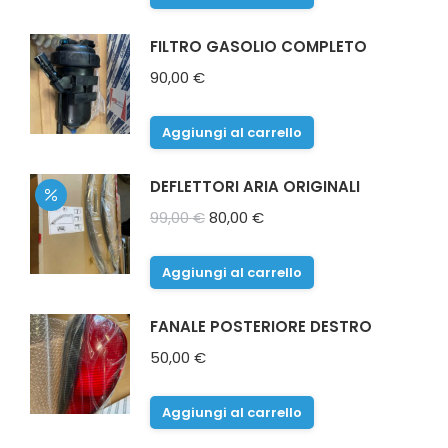
FILTRO GASOLIO COMPLETO
90,00
€
Aggiungi al carrello
DEFLETTORI ARIA ORIGINALI
Il
Il
99,00
€
80,00
€
prezzo
prezzo
originale
attuale
Aggiungi al carrello
era:
è:
99,00 €.
80,00 €.
FANALE POSTERIORE DESTRO
50,00
€
Aggiungi al carrello