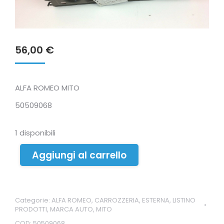
56,00
€
ALFA ROMEO MITO
50509068
1 disponibili
Aggiungi al carrello
Categorie:
ALFA ROMEO
,
CARROZZERIA
,
ESTERNA
,
LISTINO
PRODOTTI
,
MARCA AUTO
,
MITO
COD:
50509068