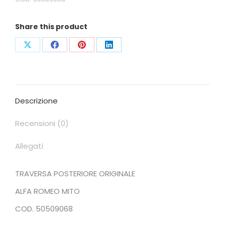
Share this product
Condividi
Condividi
Condividi
Condividi
su
su
su
su
X
Facebook
Pinterest
LinkedIn
Descrizione
Recensioni (0)
Allegati
TRAVERSA POSTERIORE ORIGINALE
ALFA ROMEO MITO
COD. 50509068