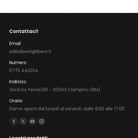
100,00 €.
20,00 €.
Contattaci!
Email
edilsabesrl@libero.it
Numero
0775 440234
Indirizzo
Via Enzo Ferrari,69 - 00043 Ciampino (RM)
Orario
Siamo aperti dal lunedì al venerdì, dalle 9:00 alle 17:00
Ci puoi trovare su:
Facebook
X
YouTube
Instagram
page
page
page
page