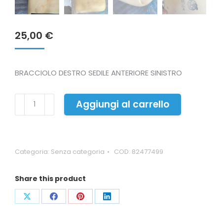
25,00
€
BRACCIOLO DESTRO SEDILE ANTERIORE SINISTRO
BRACCIOLO
Aggiungi al carrello
DESTRO
SEDILE
ANTERIORE
SINISTRO
Categoria:
Senza categoria
COD:
82477499
quantità
Share this product
Condividi
Condividi
Condividi
Condividi
su
su
su
su