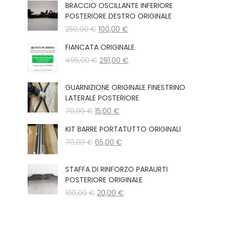
BRACCIO OSCILLANTE INFERIORE
POSTERIORE DESTRO ORIGINALE
Il
Il
250,00
€
100,00
€
prezzo
prezzo
FIANCATA ORIGINALE
originale
attuale
Il
Il
495,00
€
era:
291,00
€
è:
prezzo
prezzo
250,00 €.
100,00 €.
originale
attuale
GUARNIZIONE ORIGINALE FINESTRINO
era:
è:
LATERALE POSTERIORE
495,00 €.
291,00 €.
Il
Il
70,00
€
15,00
€
prezzo
prezzo
KIT BARRE PORTATUTTO ORIGINALI
originale
attuale
Il
Il
70,00
€
era:
65,00
€
è:
prezzo
prezzo
70,00 €.
15,00 €.
originale
attuale
STAFFA DI RINFORZO PARAURTI
era:
è:
POSTERIORE ORIGINALE
70,00 €.
65,00 €.
Il
Il
100,00
€
20,00
€
prezzo
prezzo
originale
attuale
era:
è: