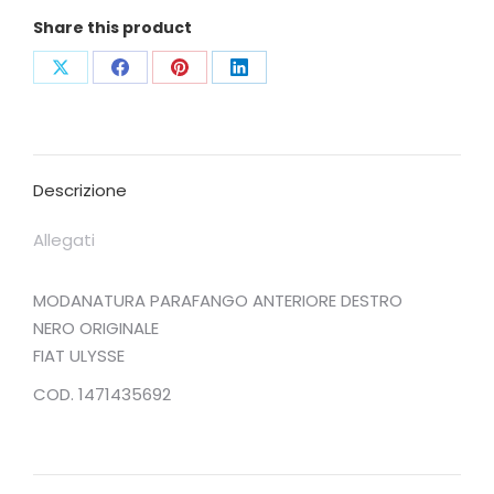
Share this product
Condividi
Condividi
Condividi
Condividi
su
su
su
su
X
Facebook
Pinterest
LinkedIn
Descrizione
Allegati
MODANATURA PARAFANGO ANTERIORE DESTRO
NERO ORIGINALE
FIAT ULYSSE
COD. 1471435692