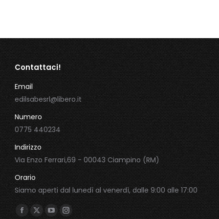
originale
attuale
era:
è:
100,00 €.
20,00 €.
Contattaci!
Email
edilsabesrl@libero.it
Numero
0775 440234
Indirizzo
Via Enzo Ferrari,69 - 00043 Ciampino (RM)
Orario
Siamo aperti dal lunedì al venerdì, dalle 9:00 alle 17:00
Ci puoi trovare su:
Facebook
X
YouTube
Instagram