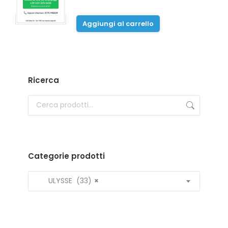
prezzo
prezzo
originale
attuale
Aggiungi al carrello
era:
è:
200,00 €.
100,00 €.
Ricerca
Categorie prodotti
ULYSSE (33)
×