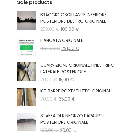
Sale products
BRACCIO OSCILLANTE INFERIORE
POSTERIORE DESTRO ORIGINALE
Il
Il
250,00
€
100,00
€
prezzo
prezzo
FIANCATA ORIGINALE
originale
attuale
Il
Il
495,00
€
era:
291,00
€
è:
prezzo
prezzo
250,00 €.
100,00 €.
originale
attuale
GUARNIZIONE ORIGINALE FINESTRINO
era:
è:
LATERALE POSTERIORE
495,00 €.
291,00 €.
Il
Il
70,00
€
15,00
€
prezzo
prezzo
KIT BARRE PORTATUTTO ORIGINALI
originale
attuale
Il
Il
70,00
€
era:
65,00
€
è:
prezzo
prezzo
70,00 €.
15,00 €.
originale
attuale
STAFFA DI RINFORZO PARAURTI
era:
è:
POSTERIORE ORIGINALE
70,00 €.
65,00 €.
Il
Il
100,00
€
20,00
€
prezzo
prezzo