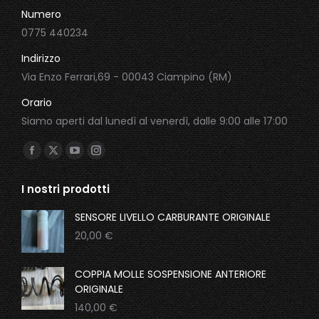
Numero
0775 440234
Indirizzo
Via Enzo Ferrari,69 - 00043 Ciampino (RM)
Orario
Siamo aperti dal lunedì al venerdì, dalle 9:00 alle 17:00
Ci puoi trovare su:
Facebook
X
YouTube
Instagram
page
page
page
page
I nostri prodotti
opens
opens
opens
opens
in
in
in
in
SENSORE LIVELLO CARBURANTE ORIGINALE
new
new
new
new
20,00
€
window
window
window
window
COPPIA MOLLE SOSPENSIONE ANTERIORE
ORIGINALE
140,00
€