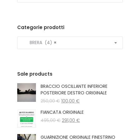
Categorie prodotti
BRERA (4)
×
Sale products
BRACCIO OSCILLANTE INFERIORE
POSTERIORE DESTRO ORIGINALE
Il
Il
250,00
€
100,00
€
prezzo
prezzo
FIANCATA ORIGINALE
originale
attuale
Il
Il
495,00
€
era:
291,00
€
è:
prezzo
prezzo
250,00 €.
100,00 €.
originale
attuale
GUARNIZIONE ORIGINALE FINESTRINO
era:
è: