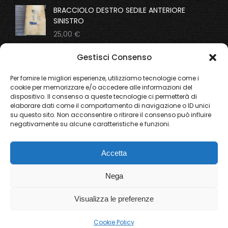
BRACCIOLO DESTRO SEDILE ANTERIORE
SINISTRO
25,00
€
COPPIA MOLLE SOSPENSIONI ANTERIORI
Gestisci Consenso
ORIGINALI
195,00
€
Per fornire le migliori esperienze, utilizziamo tecnologie come i
cookie per memorizzare e/o accedere alle informazioni del
dispositivo. Il consenso a queste tecnologie ci permetterà di
From the gallery
elaborare dati come il comportamento di navigazione o ID unici
su questo sito. Non acconsentire o ritirare il consenso può influire
negativamente su alcune caratteristiche e funzioni.
Ricerca
Accetta
Nega
Visualizza le preferenze
Edil Sabe s.r.l. 02620240602
© Seven Weed 2018-2026. All rights reserved. P.IVA
Cookie Policy
02620240602