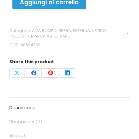
Aggiungi al carrello
Categorie:
ALFA ROMEO
,
BRERA
,
ESTERNA
,
LISTINO
PRODOTTI
,
MARCA AUTO
,
VARIE
COD:
60694780
Share this product
Condividi
Condividi
Condividi
Condividi
su
su
su
su
X
Facebook
Pinterest
LinkedIn
Descrizione
Recensioni (0)
Allegati