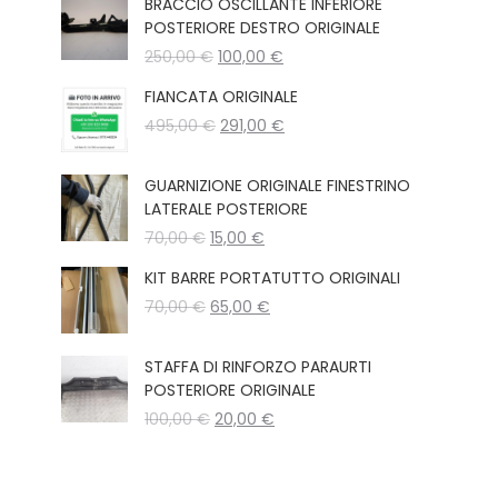
BRACCIO OSCILLANTE INFERIORE
POSTERIORE DESTRO ORIGINALE
Il
Il
250,00
€
100,00
€
prezzo
prezzo
FIANCATA ORIGINALE
originale
attuale
Il
Il
495,00
€
era:
291,00
€
è:
prezzo
prezzo
250,00 €.
100,00 €.
originale
attuale
GUARNIZIONE ORIGINALE FINESTRINO
era:
è:
LATERALE POSTERIORE
495,00 €.
291,00 €.
Il
Il
70,00
€
15,00
€
prezzo
prezzo
KIT BARRE PORTATUTTO ORIGINALI
originale
attuale
Il
Il
70,00
€
era:
65,00
€
è:
prezzo
prezzo
70,00 €.
15,00 €.
originale
attuale
STAFFA DI RINFORZO PARAURTI
era:
è:
POSTERIORE ORIGINALE
70,00 €.
65,00 €.
Il
Il
100,00
€
20,00
€
prezzo
prezzo
originale
attuale
era:
è: