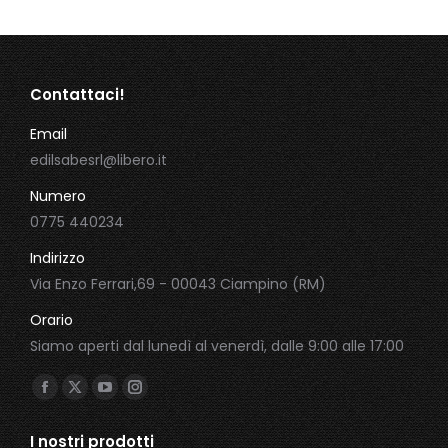
100,00 €.
20,00 €.
Contattaci!
Email
edilsabesrl@libero.it
Numero
0775 440234
Indirizzo
Via Enzo Ferrari,69 - 00043 Ciampino (RM)
Orario
Siamo aperti dal lunedì al venerdì, dalle 9:00 alle 17:00
Ci puoi trovare su:
Facebook
X
YouTube
Instagram
page
page
page
page
I nostri prodotti