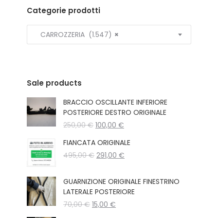
Categorie prodotti
CARROZZERIA (1.547)
×
Sale products
BRACCIO OSCILLANTE INFERIORE
POSTERIORE DESTRO ORIGINALE
Il
Il
250,00
€
100,00
€
prezzo
prezzo
FIANCATA ORIGINALE
originale
attuale
Il
Il
495,00
€
era:
291,00
€
è:
prezzo
prezzo
250,00 €.
100,00 €.
originale
attuale
GUARNIZIONE ORIGINALE FINESTRINO
era:
è:
LATERALE POSTERIORE
495,00 €.
291,00 €.
Il
Il
70,00
€
15,00
€
prezzo
prezzo