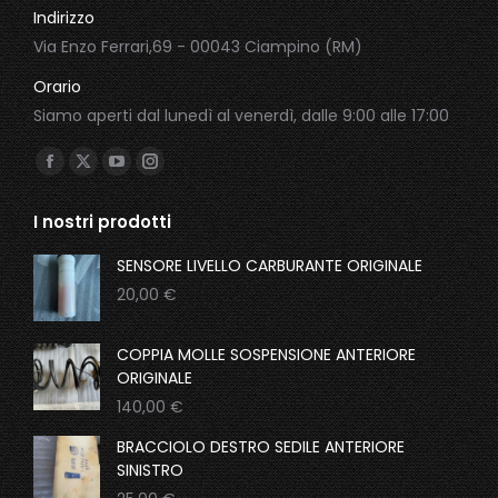
Indirizzo
Via Enzo Ferrari,69 - 00043 Ciampino (RM)
Orario
Siamo aperti dal lunedì al venerdì, dalle 9:00 alle 17:00
Ci puoi trovare su:
Facebook
X
YouTube
Instagram
page
page
page
page
I nostri prodotti
opens
opens
opens
opens
in
in
in
in
SENSORE LIVELLO CARBURANTE ORIGINALE
new
new
new
new
20,00
€
window
window
window
window
COPPIA MOLLE SOSPENSIONE ANTERIORE
ORIGINALE
140,00
€
BRACCIOLO DESTRO SEDILE ANTERIORE
SINISTRO