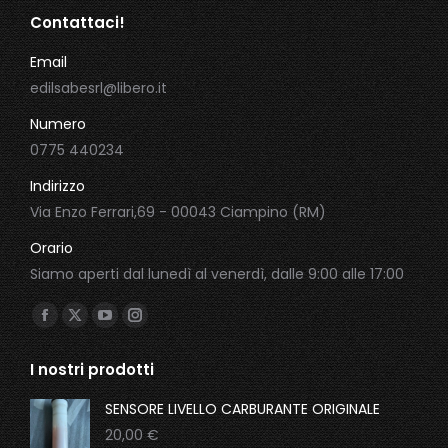
Contattaci!
Email
edilsabesrl@libero.it
Numero
0775 440234
Indirizzo
Via Enzo Ferrari,69 - 00043 Ciampino (RM)
Orario
Siamo aperti dal lunedì al venerdì, dalle 9:00 alle 17:00
Ci puoi trovare su:
Facebook
X
YouTube
Instagram
page
page
page
page
I nostri prodotti
opens
opens
opens
opens
in
in
in
in
SENSORE LIVELLO CARBURANTE ORIGINALE
new
new
new
new
20,00
€