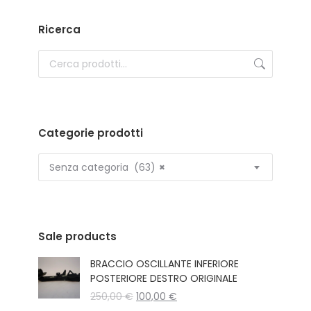
Ricerca
Categorie prodotti
Senza categoria (63)
×
Sale products
BRACCIO OSCILLANTE INFERIORE
POSTERIORE DESTRO ORIGINALE
Il
Il
250,00
€
100,00
€
prezzo
prezzo