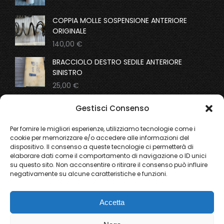
window
window
window
window
COPPIA MOLLE SOSPENSIONE ANTERIORE
ORIGINALE
140,00
€
BRACCIOLO DESTRO SEDILE ANTERIORE
SINISTRO
25,00
€
COPPIA MOLLE SOSPENSIONI ANTERIORI
Gestisci Consenso
ORIGINALI
195,00
€
Per fornire le migliori esperienze, utilizziamo tecnologie come i
cookie per memorizzare e/o accedere alle informazioni del
dispositivo. Il consenso a queste tecnologie ci permetterà di
From the gallery
elaborare dati come il comportamento di navigazione o ID unici
su questo sito. Non acconsentire o ritirare il consenso può influire
negativamente su alcune caratteristiche e funzioni.
Ricerca
Accetta