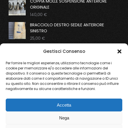
COPPIA MOLLE SOSPENSIONE ANTERIORE
ORIGINALE
140,00
€
BRACCIOLO DESTRO SEDILE ANTERIORE
SINISTRO
25,00
€
COPPIA MOLLE SOSPENSIONI ANTERIORI
Gestisci Consenso
ORIGINALI
195,00
€
Per fornire le migliori esperienze, utilizziamo tecnologie come i
cookie per memorizzare e/o accedere alle informazioni del
dispositivo. Il consenso a queste tecnologie ci permetterà di
From the gallery
elaborare dati come il comportamento di navigazione o ID unici
su questo sito. Non acconsentire o ritirare il consenso può influire
negativamente su alcune caratteristiche e funzioni.
Ricerca
Accetta
Nega