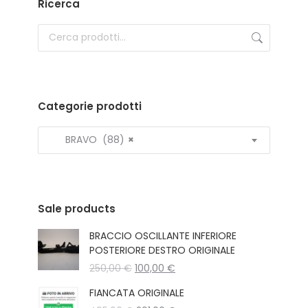
Ricerca
Categorie prodotti
BRAVO (88)
×
Sale products
BRACCIO OSCILLANTE INFERIORE
POSTERIORE DESTRO ORIGINALE
Il
Il
250,00
€
100,00
€
prezzo
prezzo
FIANCATA ORIGINALE
originale
attuale