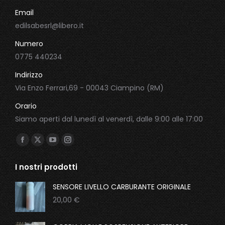
Email
edilsabesrl@libero.it
Numero
0775 440234
Indirizzo
Via Enzo Ferrari,69 - 00043 Ciampino (RM)
Orario
Siamo aperti dal lunedì al venerdì, dalle 9:00 alle 17:00
Ci puoi trovare su:
Facebook
X
YouTube
Instagram
page
page
page
page
I nostri prodotti
opens
opens
opens
opens
in
in
in
in
SENSORE LIVELLO CARBURANTE ORIGINALE
new
new
new
new
20,00
€
window
window
window
window