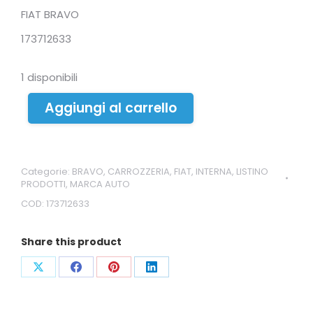
FIAT BRAVO
173712633
1 disponibili
Aggiungi al carrello
Categorie:
BRAVO
,
CARROZZERIA
,
FIAT
,
INTERNA
,
LISTINO
PRODOTTI
,
MARCA AUTO
COD:
173712633
Share this product
Condividi
Condividi
Condividi
Condividi
su
su
su
su