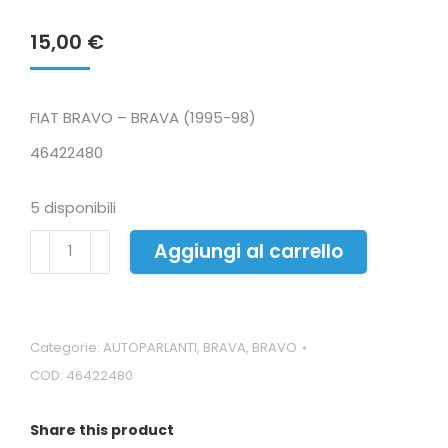
15,00
€
FIAT BRAVO – BRAVA (1995-98)
46422480
5 disponibili
AUTOPARLANTE
Aggiungi al carrello
DESTRO
3
OHM
quantità
Categorie:
AUTOPARLANTI
,
BRAVA
,
BRAVO
COD:
46422480
Share this product