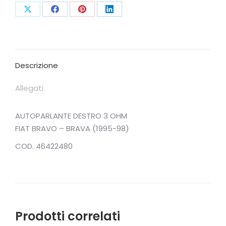
Condividi
Condividi
Condividi
Condividi
su
su
su
su
X
Facebook
Pinterest
LinkedIn
Descrizione
Allegati
AUTOPARLANTE DESTRO 3 OHM
FIAT BRAVO – BRAVA (1995-98)
COD. 46422480
Prodotti correlati