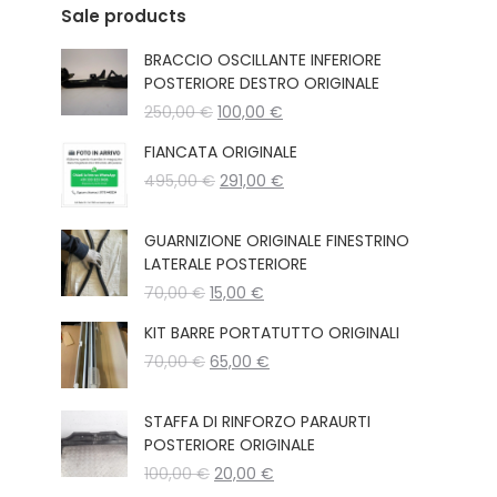
Sale products
BRACCIO OSCILLANTE INFERIORE
POSTERIORE DESTRO ORIGINALE
Il
Il
250,00
€
100,00
€
prezzo
prezzo
FIANCATA ORIGINALE
originale
attuale
Il
Il
495,00
€
era:
291,00
€
è:
prezzo
prezzo
250,00 €.
100,00 €.
originale
attuale
GUARNIZIONE ORIGINALE FINESTRINO
era:
è:
LATERALE POSTERIORE
495,00 €.
291,00 €.
Il
Il
70,00
€
15,00
€
prezzo
prezzo
KIT BARRE PORTATUTTO ORIGINALI
originale
attuale
Il
Il
70,00
€
era:
65,00
€
è:
prezzo
prezzo
70,00 €.
15,00 €.
originale
attuale
STAFFA DI RINFORZO PARAURTI
era:
è:
POSTERIORE ORIGINALE
70,00 €.
65,00 €.
Il
Il
100,00
€
20,00
€
prezzo
prezzo