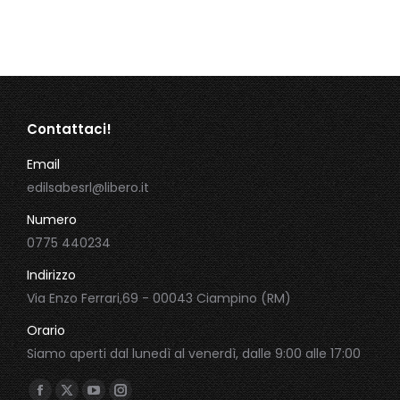
originale
attuale
era:
è:
100,00 €.
20,00 €.
Contattaci!
Email
edilsabesrl@libero.it
Numero
0775 440234
Indirizzo
Via Enzo Ferrari,69 - 00043 Ciampino (RM)
Orario
Siamo aperti dal lunedì al venerdì, dalle 9:00 alle 17:00
Ci puoi trovare su: