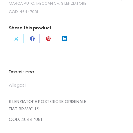
MARCA AUTO
,
MECCANICA
,
SILENZIATORE
COD:
46447081
Share this product
Condividi
Condividi
Condividi
Condividi
su
su
su
su
X
Facebook
Pinterest
LinkedIn
Descrizione
Allegati
SILENZIATORE POSTERIORE ORIGINALE
FIAT BRAVO 1.9
COD. 46447081