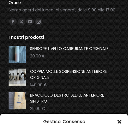
Orario
Siamo aperti dal lunedì al venerdì, dalle 9:00 alle 17:00
Ci puoi trovare su:
Facebook
X
YouTube
Instagram
page
page
page
page
I nostri prodotti
opens
opens
opens
opens
in
in
in
in
SENSORE LIVELLO CARBURANTE ORIGINALE
new
new
new
new
20,00
€
window
window
window
window
COPPIA MOLLE SOSPENSIONE ANTERIORE
ORIGINALE
140,00
€
BRACCIOLO DESTRO SEDILE ANTERIORE
SINISTRO
25,00
€
COPPIA MOLLE SOSPENSIONI ANTERIORI
Gestisci Consenso
ORIGINALI