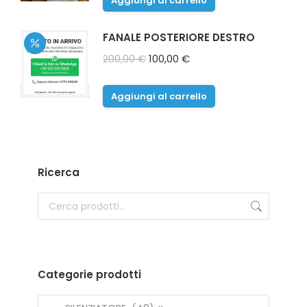
Aggiungi al carrello
FANALE POSTERIORE DESTRO
Il
Il
200,00
€
100,00
€
prezzo
prezzo
originale
attuale
Aggiungi al carrello
era:
è:
200,00 €.
100,00 €.
Ricerca
Categorie prodotti