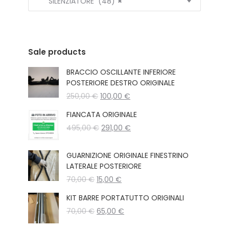
SILENZIATORE (48)
×
Sale products
BRACCIO OSCILLANTE INFERIORE
POSTERIORE DESTRO ORIGINALE
Il
Il
250,00
€
100,00
€
prezzo
prezzo
FIANCATA ORIGINALE
originale
attuale
Il
Il
495,00
€
era:
291,00
€
è:
prezzo
prezzo
250,00 €.
100,00 €.
originale
attuale
GUARNIZIONE ORIGINALE FINESTRINO
era:
è:
LATERALE POSTERIORE
495,00 €.
291,00 €.
Il
Il
70,00
€
15,00
€
prezzo
prezzo
KIT BARRE PORTATUTTO ORIGINALI
originale
attuale
Il
Il
70,00
€
era:
65,00
€
è:
prezzo
prezzo
70,00 €.
15,00 €.