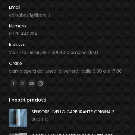
Email
edilsabesrl@libero.it
Numero
0775 440234
Indirizzo
Via Enzo Ferrari,69 - 00043 Ciampino (RM)
Orario
Siamo aperti dal lunedì al venerdì, dalle 9:00 alle 17:00
Ci puoi trovare su:
Facebook
X
YouTube
Instagram
page
page
page
page
I nostri prodotti
opens
opens
opens
opens
in
in
in
in
SENSORE LIVELLO CARBURANTE ORIGINALE
new
new
new
new
20,00
€
window
window
window
window