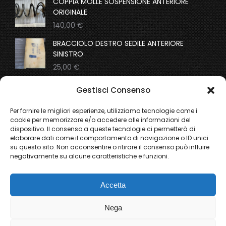
COPPIA MOLLE SOSPENSIONE ANTERIORE
ORIGINALE
140,00
€
BRACCIOLO DESTRO SEDILE ANTERIORE
SINISTRO
25,00
€
COPPIA MOLLE SOSPENSIONI ANTERIORI
Gestisci Consenso
ORIGINALI
195,00
€
Per fornire le migliori esperienze, utilizziamo tecnologie come i
cookie per memorizzare e/o accedere alle informazioni del
dispositivo. Il consenso a queste tecnologie ci permetterà di
From the gallery
elaborare dati come il comportamento di navigazione o ID unici
su questo sito. Non acconsentire o ritirare il consenso può influire
negativamente su alcune caratteristiche e funzioni.
Ricerca
Accetta
Nega