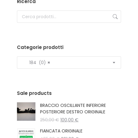
Ricerca
Categorie prodotti
184 (0)
×
Sale products
BRACCIO OSCILLANTE INFERIORE
POSTERIORE DESTRO ORIGINALE
Il
Il
250,00
€
100,00
€
prezzo
prezzo
FIANCATA ORIGINALE
originale
attuale