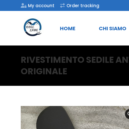
My account
Order tracking
HOME
CHI SIAMO
RIVESTIMENTO SEDILE A
ORIGINALE