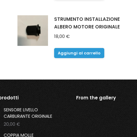
era:
è:
70,00 €.
35,00 €.
STRUMENTO INSTALLAZIONE
ALBERO MOTORE ORIGINALE
18,00
€
Aggiungi al carrello
 prodotti
From the gallery
SENSORE LIVELLO
CARBURANTE ORIGINALE
20,00
€
COPPIA MOLLE