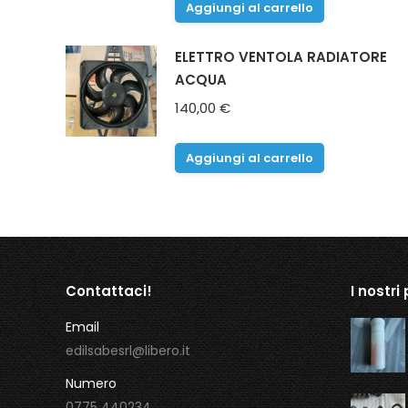
Aggiungi al carrello
ELETTRO VENTOLA RADIATORE
ACQUA
140,00
€
Aggiungi al carrello
Contattaci!
I nostri
Email
edilsabesrl@libero.it
Numero
0775 440234