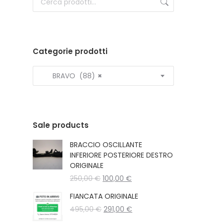
Categorie prodotti
BRAVO (88)
×
Sale products
BRACCIO OSCILLANTE
INFERIORE POSTERIORE DESTRO
ORIGINALE
Il
Il
250,00
€
100,00
€
prezzo
prezzo
FIANCATA ORIGINALE
originale
attuale
Il
Il
495,00
€
era:
291,00
€
è:
prezzo
prezzo
250,00 €.
100,00 €.