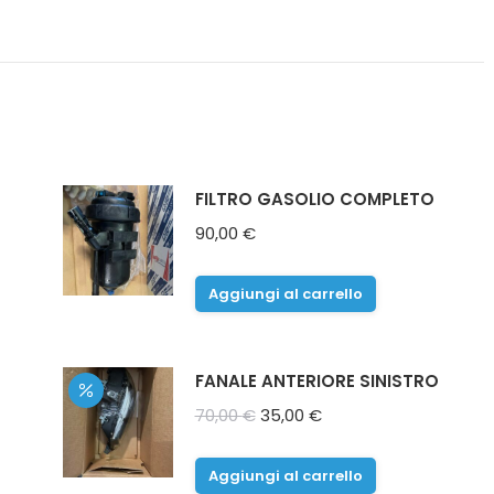
FILTRO GASOLIO COMPLETO
90,00
€
Aggiungi al carrello
FANALE ANTERIORE SINISTRO
Il
Il
70,00
€
35,00
€
prezzo
prezzo
originale
attuale
Aggiungi al carrello