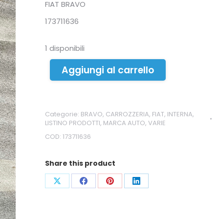
FIAT BRAVO
173711636
1 disponibili
Aggiungi al carrello
Categorie:
BRAVO
,
CARROZZERIA
,
FIAT
,
INTERNA
,
LISTINO PRODOTTI
,
MARCA AUTO
,
VARIE
COD:
173711636
Share this product
Condividi
Condividi
Condividi
Condividi
su
su
su
su
X
Facebook
Pinterest
LinkedIn