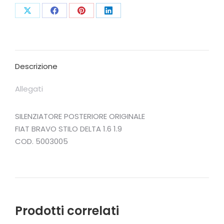
Condividi
Condividi
Condividi
Condividi
su
su
su
su
X
Facebook
Pinterest
LinkedIn
Descrizione
Allegati
SILENZIATORE POSTERIORE ORIGINALE
FIAT BRAVO STILO DELTA 1.6 1.9
COD. 5003005
Prodotti correlati