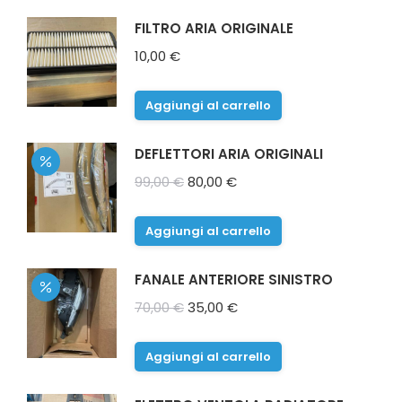
FILTRO ARIA ORIGINALE
10,00
€
Aggiungi al carrello
DEFLETTORI ARIA ORIGINALI
Il
Il
99,00
€
80,00
€
prezzo
prezzo
originale
attuale
Aggiungi al carrello
era:
è:
99,00 €.
80,00 €.
FANALE ANTERIORE SINISTRO
Il
Il
70,00
€
35,00
€
prezzo
prezzo
originale
attuale
Aggiungi al carrello
era:
è: