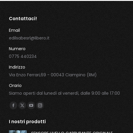
Contattaci!
Email
edilsabesrl@libero.it
Numero
0775 440234
Indirizzo
Via Enzo Ferrari,69 - 00043 Ciampino (RM)
Orario
Siamo aperti dal lunedì al venerdì, dalle 9:00 alle 17:00
Ci puoi trovare su:
Facebook
X
YouTube
Instagram
page
page
page
page
I nostri prodotti
opens
opens
opens
opens
in
in
in
in